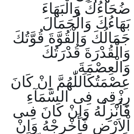
ضُحَاءُكَ وَالْبَهَاءَ
بَهَاءُكَ وَالْجَمَالَ
جَمَالُكَ وَالْقُوَّةَ قُوَّتُكَ
وَالْقُدْرَةَ قُدْرَتُكَ
وَالْعِصْمَةَ
عِصْمَتُكَاَللّٰهُمَّ اِنْ كَانَ
رِزْقِى فِى السَّمَآءِ
فَأَنْزِلْهُ وَاِنْ كَانَ فِىى
اْلاَرْضِ فَأَخْرِجْهُ وَاِنْ