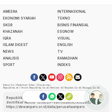
AMEERA
INTERNASIONAL
EKONOMI SYARIAH
TEKNO
SKOR
BISNIS FINANSIAL
KHAZANAH
ESGNOW
IQRA
VISUAL
ISLAM DIGEST
ENGLISH
NEWS
TV
ANALISIS
RAMADHAN
SPORT
INDEKS
About Us
|
Pedoman Siber
|
Disclaimer
Republika.id
|
Ihram.republika.co.id
|
Retizen.id
|
Rejabar.co.id
|
Rejogja.co.id
|
Republika telah diverifikasi oleh Dewan Pers
Sertifikat Nomor 1058/DP-Verifikasi/K/XII/2022
https://dewanpers.or.id/data/perusahaanpers
Ask me!