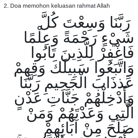
2. Doa memohon keluasan rahmat Allah
رَبَّنَا وَسِعْتَ كُلَّ
شَيْءٍ رَحْمَةً وَعِلْمًا
فَاغْفِرْ لِلَّذِينَ تَابُوا
وَاتَّبَعُوا سَبِيلَكَ وَقِهِمْ
عَذذَابَ الْجَحِيمِ رَبَّنَا
وَأَدْخِلْهُمْ جَنَّاتِ عَدْنٍ
الَّتِي وَعَدْتَهُمْ وَمَنْ
صَلَحَ مِنْ آبَائِهِمْ