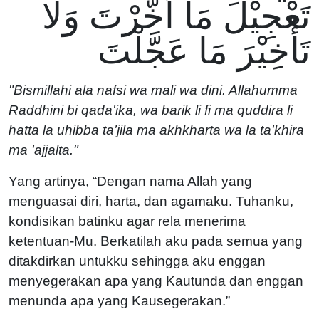
تَعْجِيْلَ مَا أَخَّرْتَ وَلَا
تَأْخِيْرَ مَا عَجَّلْتَ
"Bismillahi ala nafsi wa mali wa dini. Allahumma
Raddhini bi qada'ika, wa barik li fi ma quddira li
hatta la uhibba ta’jila ma akhkharta wa la ta'khira
ma 'ajjalta."
Yang artinya, “Dengan nama Allah yang
menguasai diri, harta, dan agamaku. Tuhanku,
kondisikan batinku agar rela menerima
ketentuan-Mu. Berkatilah aku pada semua yang
ditakdirkan untukku sehingga aku enggan
menyegerakan apa yang Kautunda dan enggan
menunda apa yang Kausegerakan.”