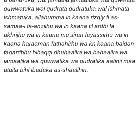
quwwatuka wal qudrata qudratuka wal ishmata
ishmatuka, allahumma in kaana rizqiy fi as-
samaa-i fa-anzilhu wa in kaana fil ardhi fa
akhrijhu wa in kaana mu'siran fayassirhu wa in
kaana haraaman fathahirhu wa kn kaana baidan
faqarribhu bihaqqi dhuhaaika wa bahaaika wa
jamaalika wa quwwatika wa qudratika aatinii maa
ataita bihi ibadaka as-shaalihin."