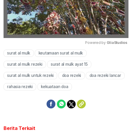
Powered by 
GliaStudios
surat al mulk
keutamaan surat al mulk
Mute
surat al mulk rezeki
surat al mulk ayat 15
surat al mulk untuk rezeki
doa rezeki
doa rezeki lancar
rahasia rezeki
kekuataan doa
Berita Terkait