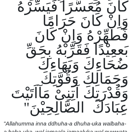
كَانَ مُعَسَّرًا فَيَسِّرْهُ
وَاِنْ كَانَ حَرَامًا
فَطَهِّرْهُ وَاِنْ كَانَ
بَععِيْدًا فَقَرِّبْهُ بِحَقِّ
ضُحَاءِكَ وَبَهَاءِكَ
وَجَمَالِكَ وَقُوَّتِكَ
وَقُدْرَتِكَ آتِنِىْ مَآاَتَيْتَ
عِبَادَكَ الصَّالِحِيْنَ"
"Allahumma inna ddhuha-a dhuha-uka walbaha-
a baha-uka, wal jamaala jamaaluka wal quwwata