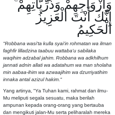
وَأَزْوَاجِهِمْ وَذُرِّيَّاتِهِمْ ۚ
إِنَّكَ أَنْتَ الْعَزِيزُ
الْحَكِيمُ
"Robbana wasi'ta kulla syai'in rohmatan wa ilman
faghfir lilladzina taabuu wattaba'u sabilaka
waqihim adzabal jahim. Robbana wa adkhilhum
jannati adnin allati wa adatahum wa man sholaha
min aabaa-ihim wa azwaajihim wa dzurriyatihim
innaka antal azizul hakim."
Yang artinya, "Ya Tuhan kami, rahmat dan ilmu-
Mu meliputi segala sesuatu, maka berilah
ampunan kepada orang-orang yang bertauba
dan mengikuti jalan-Mu serta peliharalah mereka