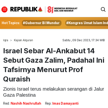
Hot Topics:
#Gubernur BI Mundur
#Kongres Umat Islam In
Iqra
Kajian Alquran
Sabtu , 09 Dec 2023, 17:34 WIB
Israel Sebar Al-Ankabut 14
Sebut Gaza Zalim, Padahal Ini
Tafsirnya Menurut Prof
Quraish
Zionis Israel terus melakukan serangan di Jalur
Gaza Palestina
Red:
Nashih Nashrullah
Rep:
Imas Damayanti