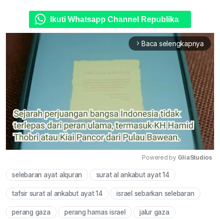
Ikuti Whatsapp Channel Republika
Baca selengkapnya
arrow_forward_ios
Powered by 
GliaStudios
selebaran ayat alquran
surat al ankabut ayat 14
Mute
tafsir surat al ankabut ayat 14
israel sebarkan selebaran
perang gaza
perang hamas israel
jalur gaza