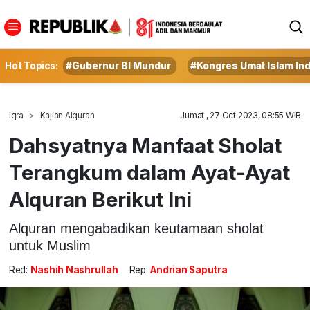
Hot Topics:
#Gubernur BI Mundur
#Kongres Umat Islam In
Iqra
Kajian Alquran
Jumat , 27 Oct 2023, 08:55 WIB
Dahsyatnya Manfaat Sholat
Terangkum dalam Ayat-Ayat
Alquran Berikut Ini
Alquran mengabadikan keutamaan sholat
untuk Muslim
Red:
Nashih Nashrullah
Rep:
Andrian Saputra