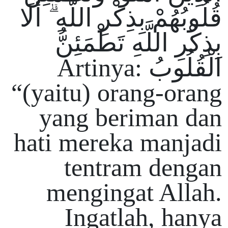
قُلُوبُهُمْ بِذِكْرِ اللَّهِ ۗ أَلَا
بِذِكْرِ اللَّهِ تَطْمَئِنُّ
الْقُلُوبُ Artinya:
“(yaitu) orang-orang
yang beriman dan
hati mereka manjadi
tentram dengan
mengingat Allah.
Ingatlah, hanya