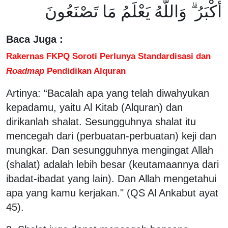
أَكْبَرُ ۗ وَاللَّهُ يَعْلَمُ مَا تَصْنَعُونَ
Baca Juga :
Rakernas FKPQ Soroti Perlunya Standardisasi dan
Roadmap
Pendidikan Alquran
Artinya: “Bacalah apa yang telah diwahyukan
kepadamu, yaitu Al Kitab (Alquran) dan
dirikanlah shalat. Sesungguhnya shalat itu
mencegah dari (perbuatan-perbuatan) keji dan
mungkar. Dan sesungguhnya mengingat Allah
(shalat) adalah lebih besar (keutamaannya dari
ibadat-ibadat yang lain). Dan Allah mengetahui
apa yang kamu kerjakan." (QS Al Ankabut ayat
45).