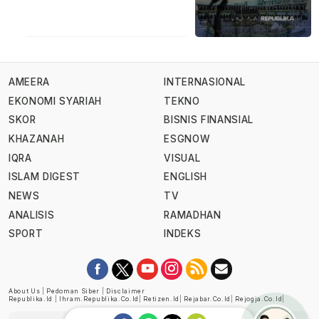
AMEERA
INTERNASIONAL
EKONOMI SYARIAH
TEKNO
SKOR
BISNIS FINANSIAL
KHAZANAH
ESGNOW
IQRA
VISUAL
ISLAM DIGEST
ENGLISH
NEWS
TV
ANALISIS
RAMADHAN
SPORT
INDEKS
About Us
|
Pedoman Siber
|
Disclaimer
Republika.id
|
Ihram.republika.co.id
|
Retizen.id
|
Rejabar.co.id
|
Rejogja.co.id
|