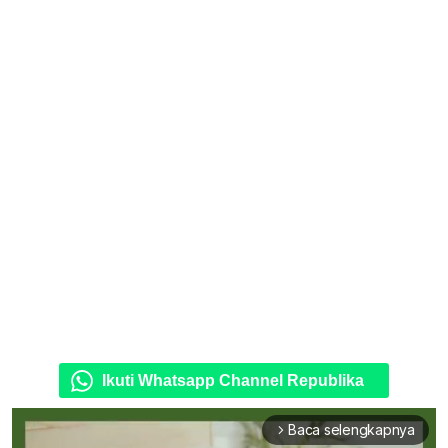
Ikuti Whatsapp Channel Republika
Baca selengkapnya
arrow_forward_ios