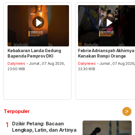
Kebakaran Landa Gedung
Febrie Adriansyah Akhirnya
Bapenda Pemprov DKI
Kenakan Rompi Orange
Dailynews
- Jumat , 07 Aug 2026,
Dailynews
- Jumat , 07 Aug 2026
23:00 WIB
22:30 WIB
>
Terpopuler
Dzikir Petang: Bacaan
1
Lengkap, Latin, dan Artinya