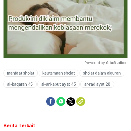
Powered by 
GliaStudios
manfaat sholat
keutamaan sholat
sholat dalam alquran
Mute
al-baqarah 45
al-ankabut ayat 45
ar-rad ayat 28
Berita Terkait