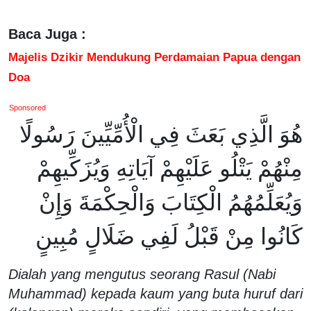
Baca Juga :
Majelis Dzikir Mendukung Perdamaian Papua dengan
Doa
Sponsored
هُوَ الَّذِي بَعَثَ فِي الْأُمِّيِّينَ رَسُولًا
مِنْهُمْ يَتْلُو عَلَيْهِمْ آيَاتِهِ وَيُزَكِّيهِمْ
وَيُعَلِّمُهُمُ الْكِتَابَ وَالْحِكْمَةَ وَإِنْ
كَانُوا مِنْ قَبْلُ لَفِي ضَلَالٍ مُبِينٍ
Dialah yang mengutus seorang Rasul (Nabi
Muhammad) kepada kaum yang buta huruf dari