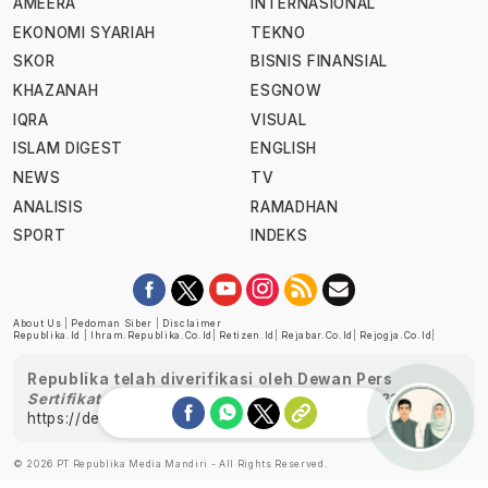
AMEERA
INTERNASIONAL
EKONOMI SYARIAH
TEKNO
SKOR
BISNIS FINANSIAL
KHAZANAH
ESGNOW
IQRA
VISUAL
ISLAM DIGEST
ENGLISH
NEWS
TV
ANALISIS
RAMADHAN
SPORT
INDEKS
About Us
|
Pedoman Siber
|
Disclaimer
Republika.id
|
Ihram.republika.co.id
|
Retizen.id
|
Rejabar.co.id
|
Rejogja.co.id
|
Republika telah diverifikasi oleh Dewan Pers
Sertifikat Nomor 1058/DP-Verifikasi/K/XII/2022
https://dewanpers.or.id/data/perusahaanpers
Ask me!
© 2026 PT Republika Media Mandiri - All Rights Reserved.