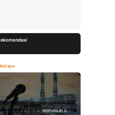
Rekomendasi
kini Iqra