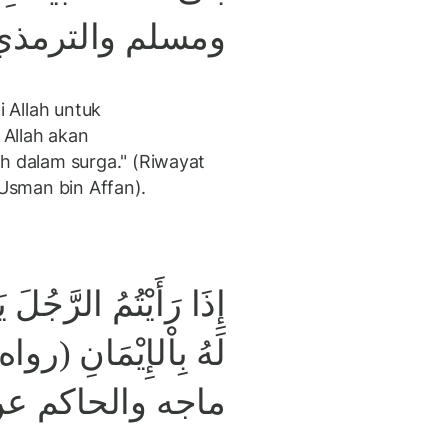
ومسلم والترمذ)
 Allah untuk
Allah akan
 dalam surga." (Riwayat
 Usman bin Affan).
إِذَا رَأَيْتُمُ الرَّجُلَ
لَهُ بِاْلإِيْمَانِ 
ماجه والحاكم ع)