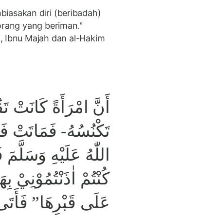
iasakan diri (beribadah)
orang yang beriman."
nu Majah dan al-Hakim
أَنَّ امْرَأَةً كَانَتْ تَ
تَكْنُسُهُ- فَمَاتَتْ فَس
اللّٰهُ عَلَيْهِ وَسَلَّمَ 
كُنْتُمْ اٰذَنْتُمُوْنِيْ بِ
عَلَى قَبْرِهَا” فَأَتَى 