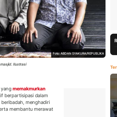
Foto: ABDAN SYAKURA/REPUBLIKA
asjid. Ilustrasi
Ter
 yang
memakmurkan
f berpartisipasi dalam
i beribadah, menghadiri
serta membantu merawat