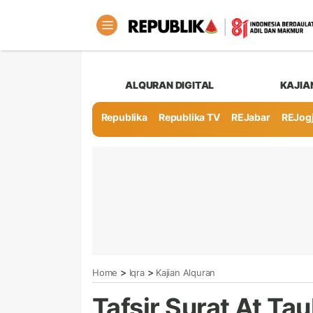
ALQURAN DIGITAL
KAJIA
Republika
Republika TV
REJabar
REJog
>
>
Home
Iqra
Kajian Alquran
Tafsir Surat At Ta