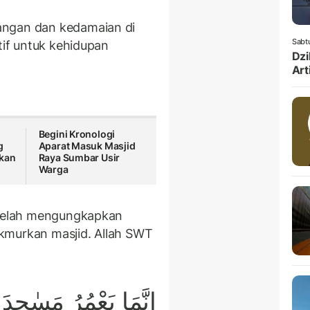
angan dan kedamaian di
Sabt
tif untuk kehidupan
Dzi
Art
Begini Kronologi
g
Aparat Masuk Masjid
ukan
Raya Sumbar Usir
Warga
h telah mengungkapkan
kmurkan masjid. Allah SWT
اِنَّمَا يَعْمُرُ مَسٰجِدَ 