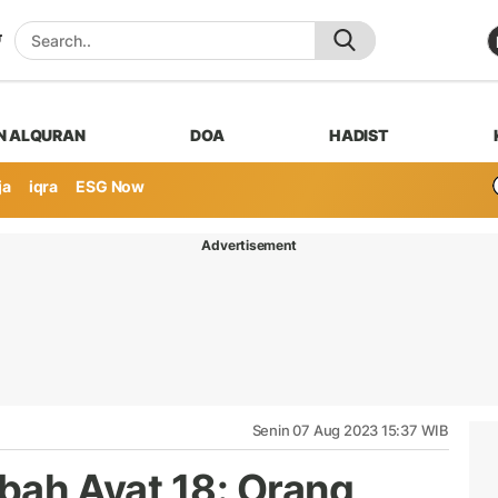
N ALQURAN
DOA
HADIST
ja
iqra
ESG Now
Advertisement
Senin 07 Aug 2023 15:37 WIB
ubah Ayat 18: Orang