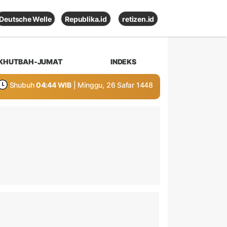
Deutsche Welle
Republika.id
retizen.id
KHUTBAH-JUMAT
INDEKS
Shubuh
04:44 WIB
| Minggu, 26 Safar 1448