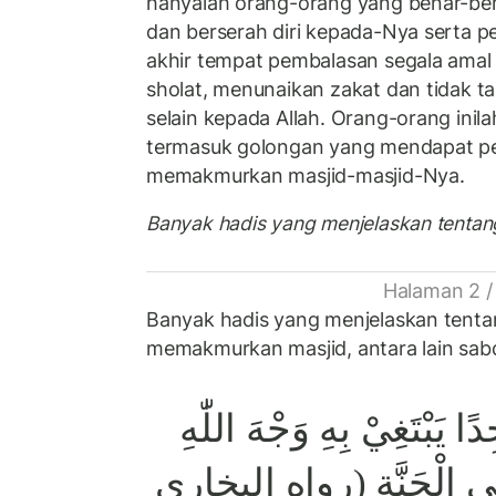
hanyalah orang-orang yang benar-ben
dan berserah diri kepada-Nya serta p
akhir tempat pembalasan segala amal
sholat, menunaikan zakat dan tidak t
selain kepada Allah. Orang-orang inil
termasuk golongan yang mendapat pe
memakmurkan masjid-masjid-Nya.
Banyak hadis yang menjelaskan tentang
Halaman 2 /
Banyak hadis yang menjelaskan tent
memakmurkan masjid, antara lain sab
ا يَبْتَغِيْ بِهِ وَجْهَ اللّٰهِ
ًا فِى الْجَنَّةِ (رواه البخاري