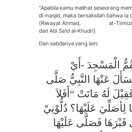
"Apabila kamu melihat seseorang memb
di masjid, maka bersaksilah bahwa ia 
(Riwayat Aḥmad, at-Tirmizi, Ib
dari Abi Sa’id al-Khudri)
Dan sabdanya yang lain:
قُمُّ الْمَسْجِدَ -أَيْ
َأَلَ عَنْهَا النَّبِيُّ صَلَّى
فَقِيْلَ لَهُ مَاتَتْ “أَفَلاَ
هَا لِأصَلِّيَ عَلَيْهَا؟ دُلُّوْنِيْ
قَبْرَهَا فَصَلَّى عَلَيْهَا