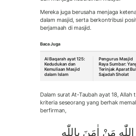
Mereka juga berusaha menjaga keten
dalam masjid, serta berkontribusi posi
berjamaah di masjid.
Baca Juga
Al Baqarah ayat 125:
Pengurus Masjid
Kedudukan dan
Raya Sumbar: Yan
Kemuliaan Masjid
Terinjak Aparat B
dalam Islam
Sajadah Sholat
Dalam surat At-Taubah ayat 18, Alla
kriteria seseorang yang berhak mema
berfirman,
اللّٰهِ مَنْ اٰمَنَ بِاللّٰهِ