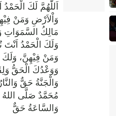
اَللّٰهُمَّ لَكَ الْحَمْدُ
وَاْلاَرْضِ وَمَنْ فِيْهِ
مَالِكُ السَّمَوَاتِ وَ،
وَلَكَ الْحَمْدُ اَنْتَ ن
وَمَنْ فِيْهِنَّ، وَلَكَ ا
وَوَعْدُكَ الْحَقُّ وَلِ
وَالْجَنَّةُ حَقٌّ وَالنَّار
مُحَمَّدٌ صَلَّى اللهُ عَ
وَالسَّاعَةُ حَقٌّ