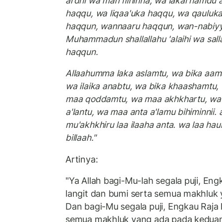
ardhi wa man fiihinna, wa lakal hamdu 
haqqu, wa liqaa'uka haqqu, wa qauluka
haqqun, wannaaru haqqun, wan-nabiy
Muhammadun shallallahu 'alaihi wa sa
haqqun.
Allaahumma laka aslamtu, wa bika aama
wa ilaika anabtu, wa bika khaashamtu, w
maa qoddamtu, wa maa akhkhartu, wa
a'lantu, wa maa anta a'lamu bihiminnii
mu'akhkhiru laa ilaaha anta. wa laa hau
billaah."
Artinya:
"Ya Allah bagi-Mu-lah segala puji, E
langit dan bumi serta semua makhluk
Dan bagi-Mu segala puji, Engkau Raja 
semua makhluk yang ada pada keduan