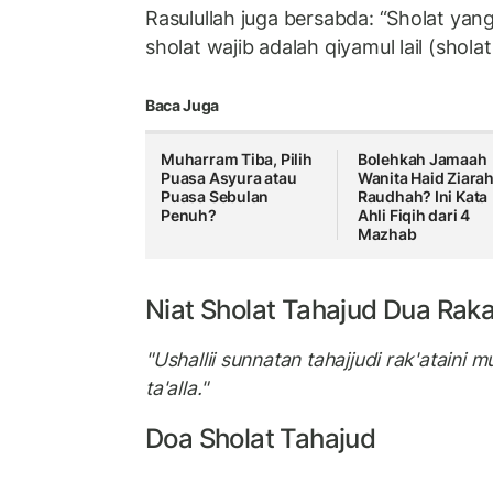
Rasulullah juga bersabda: “Sholat yan
sholat wajib adalah qiyamul lail (sholat 
Baca Juga
Muharram Tiba, Pilih
Bolehkah Jamaah
Puasa Asyura atau
Wanita Haid Ziarah
Puasa Sebulan
Raudhah? Ini Kata
Penuh?
Ahli Fiqih dari 4
Mazhab
Niat
Sholat Tahajud
Dua Raka
"Ushallii sunnatan tahajjudi rak'ataini mus
ta'alla."
Doa Sholat Tahajud