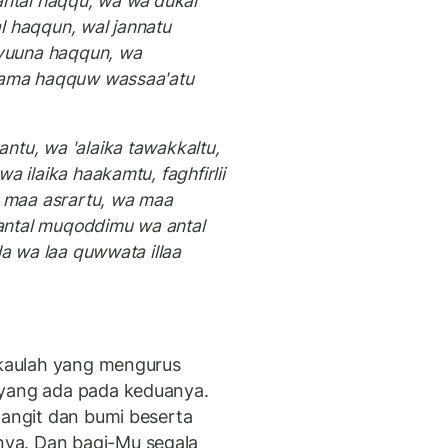
antal haqqu, wa wa'dukal
l haqqun, wal jannatu
yuuna haqqun, wa
llama haqquw wassaa'atu
ntu, wa 'alaika tawakkaltu,
a ilaika haakamtu, faghfirlii
 maa asrartu, wa maa
. antal muqoddimu wa antal
la wa laa quwwata illaa
ngkaulah yang mengurus
 yang ada pada keduanya.
langit dan bumi beserta
ya. Dan bagi-Mu segala