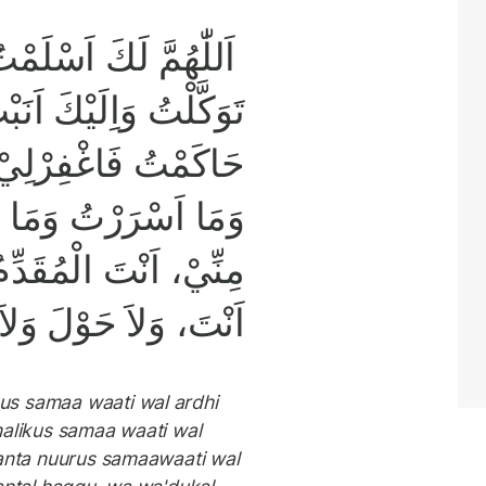
اَللّٰهُمَّ لَكَ اَسْلَمْت
تَوَكَّلْتُ وَاِلَيْكَ اَن
حَاكَمْتُ فَاغْفِرْلِيْ 
وَمَا اَسْرَرْتُ وَمَا اَع
مِنِّيْ، اَنْتَ الْمُقَدِّمُ 
اَنْتَ، وَلاَ حَوْلَ وَلاَ ق
s samaa waati wal ardhi
malikus samaa waati wal
 anta nuurus samaawaati wal