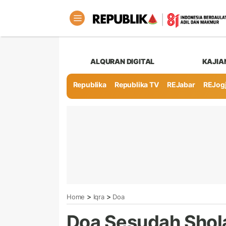
ALQURAN DIGITAL
KAJIA
Republika
Republika TV
REJabar
REJog
>
>
Home
Iqra
Doa
Doa Sesudah Shol