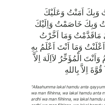
ُ وَبِكَ اَمَنْتُ وَعَلَيْكَ
َبْتُ وَبِكَ خَاصَمْتُ وَاِلَيْكَ
مَاقَدَّمْتُ وَمَا اَخَّرْتُ
ْلَنْتُ وَمَا اَنْتَ اَعْلَمُ بِهِ
وَاَنْتَ الْمُؤَخِّرُ لاَاِلَهَ اِلاَّ
ُوَّةَ اِلاَّ بِاللهِ
"Allaahumma lakal hamdu anta qayyumu
wa man fiihinna, wa lakal hamdu anta 
ardhi wa man fiihinna, wa lakal hamdu