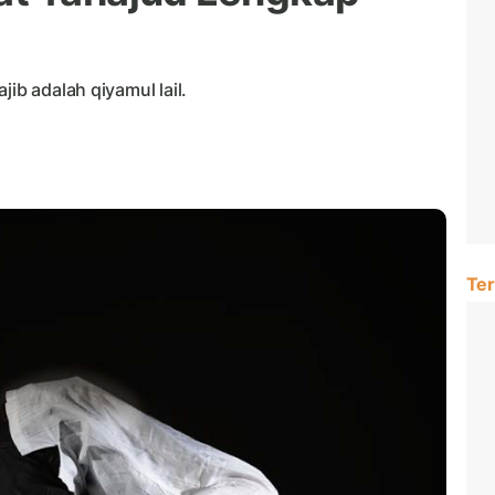
jib adalah qiyamul lail.
Ter