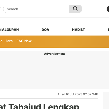
N ALQURAN
DOA
HADIST
ja
iqra
ESG Now
Advertisement
Ahad 16 Jul 2023 02:07 WIB
at Tahajud Lengkap