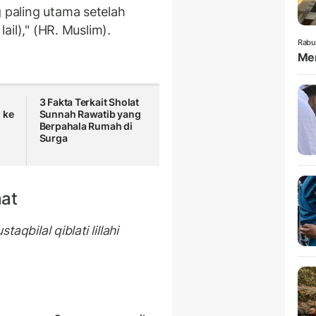
g paling utama setelah
lail)," (HR. Muslim).
Rabu
Mem
3 Fakta Terkait Sholat
 ke
Sunnah Rawatib yang
Berpahala Rumah di
Surga
at
taqbilal qiblati lillahi