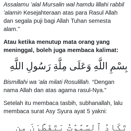
Assalamu 'alal Mursalin wal hamdu lillahi rabbil
'alamin
Kesejahteraan atas para Rasul Allah
dan segala puji bagi Allah Tuhan semesta
alam."
Atau ketika menutup mata orang yang
meninggal, boleh juga membaca kalimat:
بِسْمِ اللَّهِ وَعَلَى مِلَّةِ رَسُولِ اللَّهِ
Bismillahi wa 'ala milati Rosulillah.
“Dengan
nama Allah dan atas agama rasul-Nya.”
Setelah itu membaca tasbih, subhanallah, lalu
membaca surat Asy Syura ayat 5 yakni:
تَكَادُ ٱلسَّمَٰوَٰتُ يَتَفَطَّرْنَ مِن