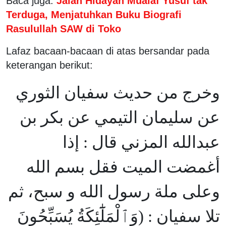
Baca juga:
Jalan Hidayah Mualaf Yusuf tak
Terduga, Menjatuhkan Buku Biografi
Rasulullah SAW di Toko
Lafaz bacaan-bacaan di atas bersandar pada
keterangan berikut:
وخرج من حديث سفيان الثوري
عن سليمان التيمي عن بكر بن
عبدالله المزني قال : إذا
أغمضت الميت فقل بسم الله
وعلى ملة رسول الله و سبح، ثم
تلا سفيان : (وَٱلْمَلَٰٓئِكَةُ يُسَبِّحُونَ