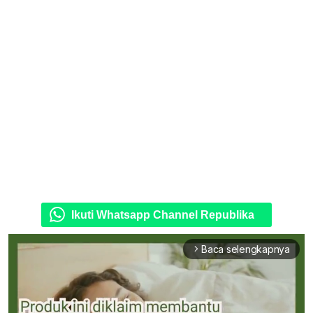
Ikuti Whatsapp Channel Republika
Baca selengkapnya
arrow_forward_ios