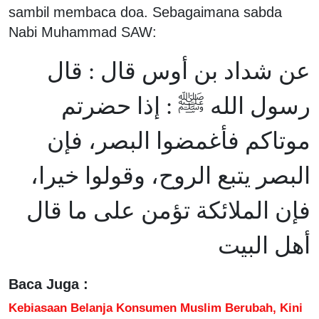
sambil membaca doa. Sebagaimana sabda
Nabi Muhammad SAW:
عن شداد بن أوس قال : قال
رسول الله ﷺ : إذا حضرتم
موتاكم فأغمضوا البصر، فإن
البصر يتبع الروح، وقولوا خيرا،
فإن الملائكة تؤمن على ما قال
أهل البيت
Baca Juga :
Kebiasaan Belanja Konsumen Muslim Berubah, Kini