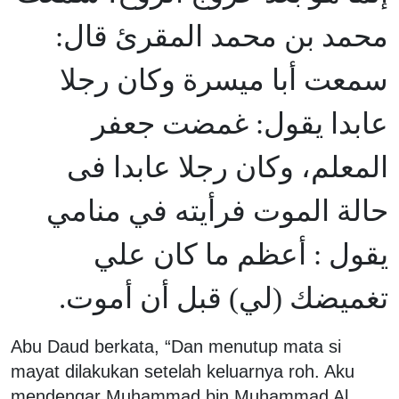
محمد بن محمد المقرئ قال:
سمعت أبا ميسرة وكان رجلا
عابدا يقول: غمضت جعفر
المعلم، وكان رجلا عابدا فى
حالة الموت فرأيته في منامي
يقول : أعظم ما كان علي
تغميضك (لي) قبل أن أموت.
Abu Daud berkata, “Dan menutup mata si
mayat dilakukan setelah keluarnya roh. Aku
mendengar Muhammad bin Muhammad Al