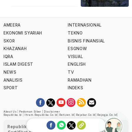
AMEERA
INTERNASIONAL
EKONOMI SYARIAH
TEKNO
SKOR
BISNIS FINANSIAL
KHAZANAH
ESGNOW
IQRA
VISUAL
ISLAM DIGEST
ENGLISH
NEWS
TV
ANALISIS
RAMADHAN
SPORT
INDEKS
About Us
|
Pedoman Siber
|
Disclaimer
Republika.id
|
Ihram.republika.co.id
|
Retizen.id
|
Rejabar.co.id
|
Rejogja.co.id
|
Republika telah diverifikasi oleh Dewan Pers
Sertifikat Nomor 1058/DP-Verifikasi/K/XII/2022