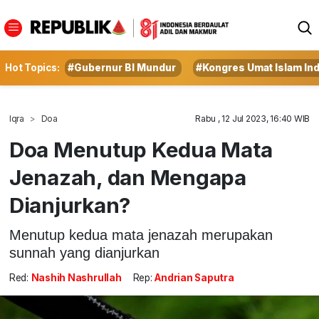
Hot Topics:
#Gubernur BI Mundur
#Kongres Umat Islam In
Iqra
Doa
Rabu , 12 Jul 2023, 16:40 WIB
Doa Menutup Kedua Mata
Jenazah, dan Mengapa
Dianjurkan?
Menutup kedua mata jenazah merupakan
sunnah yang dianjurkan
Red:
Nashih Nashrullah
Rep:
Andrian Saputra