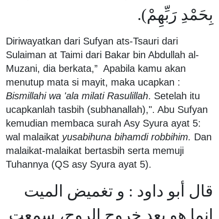
بِحَمْدِ رَبِّهِمْ).
Diriwayatkan dari Sufyan ats-Tsauri dari
Sulaiman at Taimi dari Bakar bin Abdullah al-
Muzani, dia berkata,” Apabila kamu akan
menutup mata si mayit, maka ucapkan :
Bismillahi wa 'ala milati Rasulillah
. Setelah itu
ucapkanlah tasbih (subhanallah),". Abu Sufyan
kemudian membaca surah Asy Syura ayat 5:
wal malaikat
yusabihuna bihamdi robbihim.
Dan
malaikat-malaikat bertasbih serta memuji
Tuhannya (QS asy Syura ayat 5).
قال أبو داود : و تغميض الميت
إنما هو بعد خروج الروح، سمعت