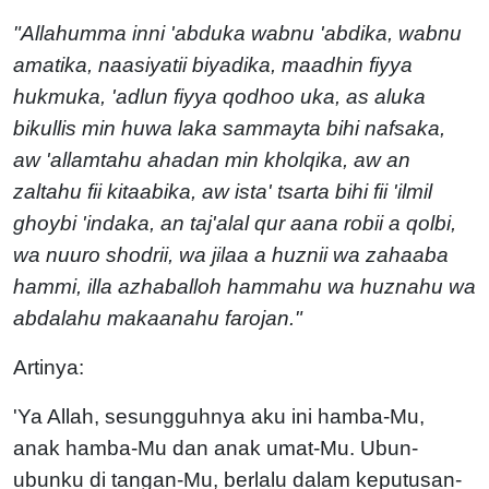
"Allahumma inni 'abduka wabnu 'abdika, wabnu
amatika, naasiyatii biyadika, maadhin fiyya
hukmuka, 'adlun fiyya qodhoo uka, as aluka
bikullis min huwa laka sammayta bihi nafsaka,
aw 'allamtahu ahadan min kholqika, aw an
zaltahu fii kitaabika, aw ista' tsarta bihi fii 'ilmil
ghoybi 'indaka, an taj'alal qur aana robii a qolbi,
wa nuuro shodrii, wa jilaa a huznii wa zahaaba
hammi, illa azhaballoh hammahu wa huznahu wa
abdalahu makaanahu farojan."
Artinya:
'Ya Allah, sesungguhnya aku ini hamba-Mu,
anak hamba-Mu dan anak umat-Mu. Ubun-
ubunku di tangan-Mu, berlalu dalam keputusan-