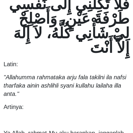
فَلاَ تَكِلْنِي إِلَى نَفْسِي
طَرْفَةَ عَيْنٍ، وَأَصْلِحْ
لِيْ شَأْنِي كُلَّهُ، لاَ إِلَهَ
إِلاَّ أَنْتَ
Latin:
"Allahumma rahmataka arju fala takilni ila nafsi
tharfaka ainin ashlihli syani kullahu lailaha illa
anta."
Artinya:
Ya Allah, rahmat-Mu aku harapkan, janganlah