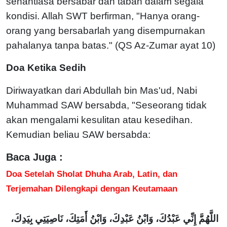
senantiasa bersabar dan tabah dalam segala
kondisi. Allah SWT berfirman, "Hanya orang-
orang yang bersabarlah yang disempurnakan
pahalanya tanpa batas." (QS Az-Zumar ayat 10)
Doa Ketika Sedih
Diriwayatkan dari Abdullah bin Mas'ud, Nabi
Muhammad SAW bersabda, "Seseorang tidak
akan mengalami kesulitan atau kesedihan.
Kemudian beliau SAW bersabda:
Baca Juga :
Doa Setelah Sholat Dhuha Arab, Latin, dan
Terjemahan Dilengkapi dengan Keutamaan
اللَّهُمَّ إِنِّي عَبْدُكَ، وَابْنُ عَبْدِكَ، وَابْنُ أَمَتِكَ، نَاصِيَتِي بِيَدِكَ،