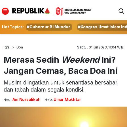
Hot Topics:
#Gubernur BI Mundur
#Kongres Umat Islam In
Iqra
Doa
Sabtu , 01 Jul 2023, 11:04 WIB
Merasa Sedih
Weekend
Ini?
Jangan Cemas, Baca Doa Ini
Muslim diingatkan untuk senantiasa bersabar
dan tabah dalam segala kondisi.
Red:
Ani Nursalikah
Rep:
Umar Mukhtar