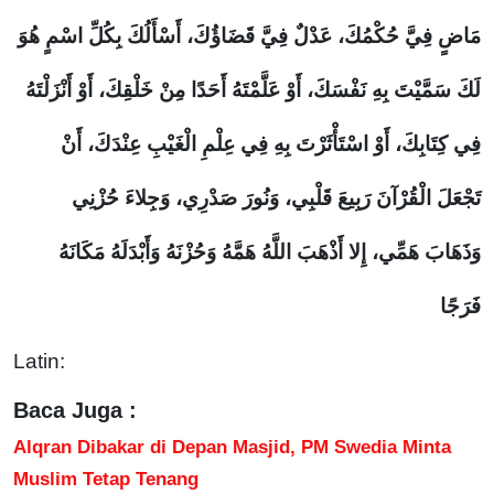
مَاضٍ فِيَّ حُكْمُكَ، عَدْلٌ فِيَّ قَضَاؤُكَ، أَسْأَلُكَ بِكُلِّ اسْمٍ هُوَ
لَكَ سَمَّيْتَ بِهِ نَفْسَكَ، أَوْ عَلَّمْتَهُ أَحَدًا مِنْ خَلْقِكَ، أَوْ أَنْزَلْتَهُ
فِي كِتَابِكَ، أَوْ اسْتَأْثَرْتَ بِهِ فِي عِلْمِ الْغَيْبِ عِنْدَكَ، أَنْ
تَجْعَلَ الْقُرْآنَ رَبِيعَ قَلْبِي، وَنُورَ صَدْرِي، وَجِلاءَ حُزْنِي
وَذَهَابَ هَمِّي، إِلا أَذْهَبَ اللَّهُ هَمَّهُ وَحُزْنَهُ وَأَبْدَلَهُ مَكَانَهُ
فَرَجًا
Latin:
Baca Juga :
Alqran Dibakar di Depan Masjid, PM Swedia Minta
Muslim Tetap Tenang