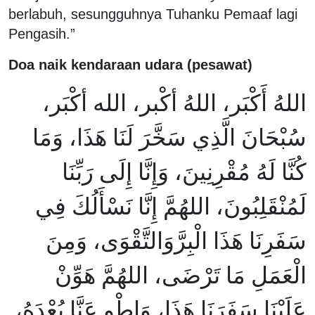
berlabuh, sesungguhnya Tuhanku Pemaaf lagi
Pengasih.”
Doa naik kendaraan udara (pesawat)
اللهُ أَكْبَر، اللهُ أكْبر، الله أكْبَر،
سُبْحَانَ الَّذِي سَخَّرَ لَنَا هَذَا، وَمَا
كُنَّا لَهُ مُقْرِنِينَ، وَإِنَّا إِلَى رَبِّنَا
لَمُنْقَلِبُونَ، اللهُمَّ إِنَّا نَسْأَلُكَ فِي
سَفَرِنَا هَذَا الْبِرَّوَالتَّقْوَى، وَمِنَ
الْعَمَلِ مَا تَرْضَى، اللهُمَّ هَوِّنْ
عَلَيْنَا سَفَرَنَا هَذَا، وَاطْوِ عَنَّا بُعْدَهُ،