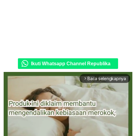
Ikuti Whatsapp Channel Republika
Baca selengkapnya
arrow_forward_ios