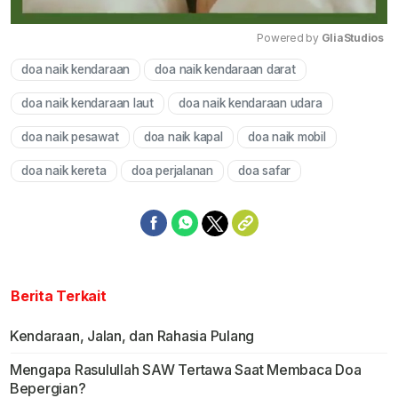
Powered by 
GliaStudios
doa naik kendaraan
doa naik kendaraan darat
Mute
doa naik kendaraan laut
doa naik kendaraan udara
doa naik pesawat
doa naik kapal
doa naik mobil
doa naik kereta
doa perjalanan
doa safar
Berita Terkait
Kendaraan, Jalan, dan Rahasia Pulang
Mengapa Rasulullah SAW Tertawa Saat Membaca Doa
Bepergian?