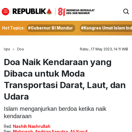
Hot Topics:
#Gubernur BI Mundur
#Kongres Umat Islam In
Iqra
Doa
Rabu , 17 May 2023, 14:11 WIB
Doa Naik Kendaraan yang
Dibaca untuk Moda
Transportasi Darat, Laut, dan
Udara
Islam menganjurkan berdoa ketika naik
kendaraan
Red:
Nashih Nashrullah
Rep:
Mabruroh, Andrian Saputra, Ali Yusuf