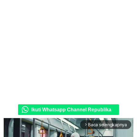
Ikuti Whatsapp Channel Republika
Baca selengkapnya
arrow_forward_ios