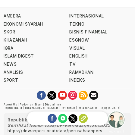
AMEERA
INTERNASIONAL
EKONOMI SYARIAH
TEKNO
SKOR
BISNIS FINANSIAL
KHAZANAH
ESGNOW
IQRA
VISUAL
ISLAM DIGEST
ENGLISH
NEWS
TV
ANALISIS
RAMADHAN
SPORT
INDEKS
About Us
|
Pedoman Siber
|
Disclaimer
Republika.id
|
Ihram.republika.co.id
|
Retizen.id
|
Rejabar.co.id
|
Rejogja.co.id
|
Republika telah diverifikasi oleh Dewan Pers
Sertifikat Nomor 1058/DP-Verifikasi/K/XII/2022
https://dewanpers.or.id/data/perusahaanpers
Ask me!