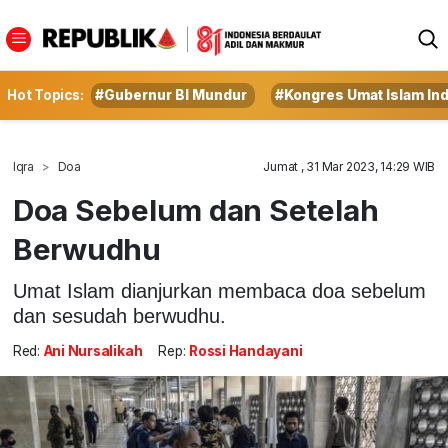
Hot Topics:
#Gubernur BI Mundur
#Kongres Umat Islam In
Iqra
Doa
Jumat , 31 Mar 2023, 14:29 WIB
Doa Sebelum dan Setelah
Berwudhu
Umat Islam dianjurkan membaca doa sebelum
dan sesudah berwudhu.
Red:
Ani Nursalikah
Rep:
Rossi Handayani