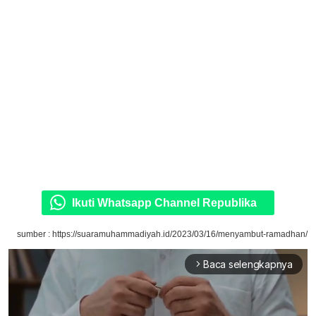
Ikuti Whatsapp Channel Republika
sumber : https://suaramuhammadiyah.id/2023/03/16/menyambut-ramadhan/
Baca selengkapnya
arrow_forward_ios