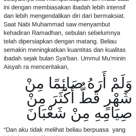
ini dengan membiasakan ibadah lebih intensif
dan lebih mengendalikan diri dari bermaksiat.
Saat Nabi Muhammad saw menyambut
kehadiran Ramadhan, sebulan sebelumnya
telah dipersiapkan dengan matang. Beliau
semakin meningkatkan kuantitas dan kualitas
ibadah sejak bulan Sya’ban. Ummul Mu’minin
Aisyah ra menceritakan,
وَلَمْ أَرَهُ صَائِمًا مِنْ
شَهْرٍ قَطُّ أَكْثَرَ مِنْ
صِيَامِهِ مِنْ شَعْبَانَ
“Dan aku tidak melihat beliau berpuasa yang