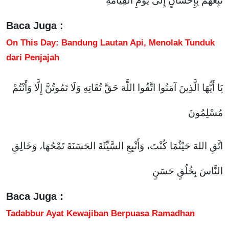
تَبِعَهُمْ بِإِحْسَانٍ إِلَى يَوْمِ الْقِيَامَةِ
Baca Juga :
On This Day: Bandung Lautan Api, Menolak Tunduk
dari Penjajah
يَا أَيُّهَا الَّذِينَ آمَنُوا اتَّقُوا اللَّهَ حَقَّ تُقَاتِهِ وَلَا تَمُوتُنَّ إِلَّا وَأَنْتُمْ
مُسْلِمُونَ
اتَّقِ اللهَ حَيْثُمَا كُنْتَ، وَأَتْبِعِ السَّيِّئَةَ الحَسَنَةَ تَمْحُهَا، وَخَالِقِ
النَّاسَ بِخُلُقٍ حَسَنٍ
Baca Juga :
Tadabbur Ayat Kewajiban Berpuasa Ramadhan