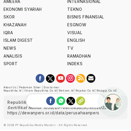
AMEERA
INTERNASIONAL
EKONOMI SYARIAH
TEKNO
SKOR
BISNIS FINANSIAL
KHAZANAH
ESGNOW
IQRA
VISUAL
ISLAM DIGEST
ENGLISH
NEWS
TV
ANALISIS
RAMADHAN
SPORT
INDEKS
About Us
|
Pedoman Siber
|
Disclaimer
Republika.id
|
Ihram.republika.co.id
|
Retizen.id
|
Rejabar.co.id
|
Rejogja.co.id
|
Republika telah diverifikasi oleh Dewan Pers
Sertifikat Nomor 1058/DP-Verifikasi/K/XII/2022
https://dewanpers.or.id/data/perusahaanpers
Ask me!
© 2026 PT Republika Media Mandiri - All Rights Reserved.