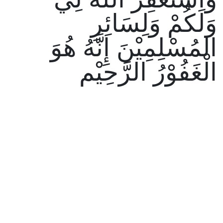
وَلَكُمْ وَلِسَائِرِ
المُسْلِمِيْنَ إِنَّهُ هُوَ
الْغَفُوْرُ الرَّحِيْم