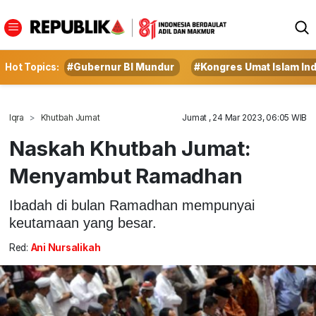
Hot Topics:
#Gubernur BI Mundur
#Kongres Umat Islam In
Iqra
Khutbah Jumat
Jumat , 24 Mar 2023, 06:05 WIB
Naskah Khutbah Jumat:
Menyambut Ramadhan
Ibadah di bulan Ramadhan mempunyai
keutamaan yang besar.
Red:
Ani Nursalikah