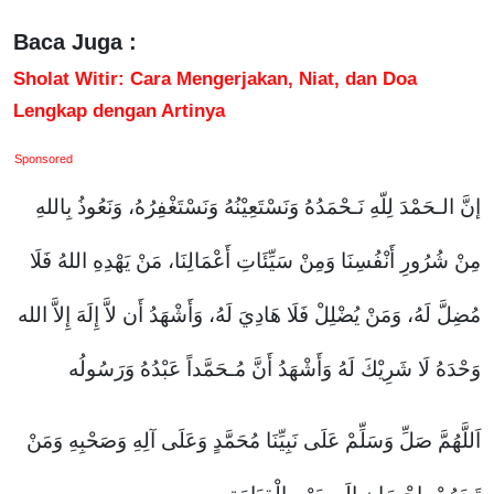
Baca Juga :
Sholat Witir: Cara Mengerjakan, Niat, dan Doa
Lengkap dengan Artinya
Sponsored
إنَّ الـحَمْدَ لِلّهِ نَـحْمَدُهُ وَنَسْتَعِيْنُهُ وَنَسْتَغْفِرُهُ، وَنَعُوذُ بِاللهِ
مِنْ شُرُورِ أَنْفُسِنَا وَمِنْ سَيِّئَاتِ أَعْمَالِنَا، مَنْ يَهْدِهِ اللهُ فَلَا
مُضِلَّ لَهُ، وَمَنْ يُضْلِلْ فَلَا هَادِيَ لَهُ، وَأَشْهَدُ أَن لاَّ إِلَهَ إِلاَّ الله
وَحْدَهُ لَا شَرِيْكَ لَهُ وَأَشْهَدُ أَنَّ مُـحَمَّداً عَبْدُهُ وَرَسُولُه
اَللَّهُمَّ صَلِّ وَسَلِّمْ عَلَى نَبِيِّنَا مُحَمَّدٍ وَعَلَى آلِهِ وَصَحْبِهِ وَمَنْ