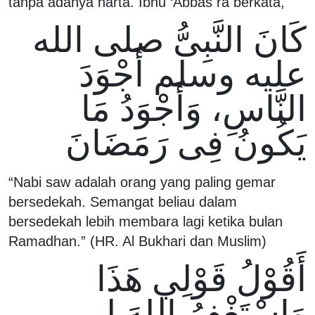
tanpa adanya harta. Ibnu ‘Abbas ra berkata,
كَانَ النَّبِىُّ صلى الله
عليه وسلم أَجْوَدَ
النَّاسِ، وَأَجْوَدُ مَا
يَكُونُ فِى رَمَضَانَ
“Nabi saw adalah orang yang paling gemar
bersedekah. Semangat beliau dalam
bersedekah lebih membara lagi ketika bulan
Ramadhan.” (HR. Al Bukhari dan Muslim)
أَقُوْلُ قَوْلِي هَذَا
وَاسْتَغْفِرُ اللهَ لِي