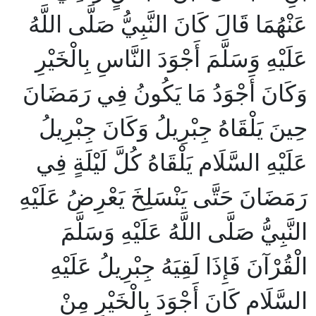
عَنْهُمَا قَالَ كَانَ النَّبِيُّ صَلَّى اللَّهُ
عَلَيْهِ وَسَلَّمَ أَجْوَدَ النَّاسِ بِالْخَيْرِ
وَكَانَ أَجْوَدُ مَا يَكُونُ فِي رَمَضَانَ
حِينَ يَلْقَاهُ جِبْرِيلُ وَكَانَ جِبْرِيلُ
عَلَيْهِ السَّلَام يَلْقَاهُ كُلَّ لَيْلَةٍ فِي
رَمَضَانَ حَتَّى يَنْسَلِخَ يَعْرِضُ عَلَيْهِ
النَّبِيُّ صَلَّى اللَّهُ عَلَيْهِ وَسَلَّمَ
الْقُرْآنَ فَإِذَا لَقِيَهُ جِبْرِيلُ عَلَيْهِ
السَّلَام كَانَ أَجْوَدَ بِالْخَيْرِ مِنْ