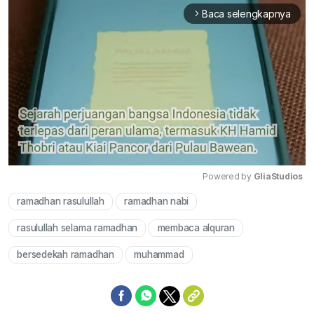
Baca selengkapnya
arrow_forward_ios
Powered by 
GliaStudios
ramadhan rasulullah
ramadhan nabi
Mute
rasulullah selama ramadhan
membaca alquran
bersedekah ramadhan
muhammad