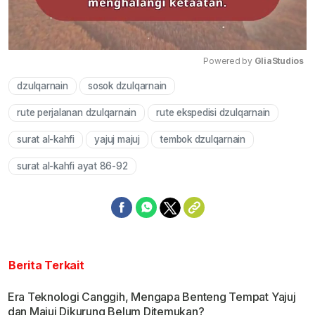
Powered by 
GliaStudios
dzulqarnain
sosok dzulqarnain
Mute
rute perjalanan dzulqarnain
rute ekspedisi dzulqarnain
surat al-kahfi
yajuj majuj
tembok dzulqarnain
surat al-kahfi ayat 86-92
Berita Terkait
Era Teknologi Canggih, Mengapa Benteng Tempat Yajuj
dan Majuj Dikurung Belum Ditemukan?