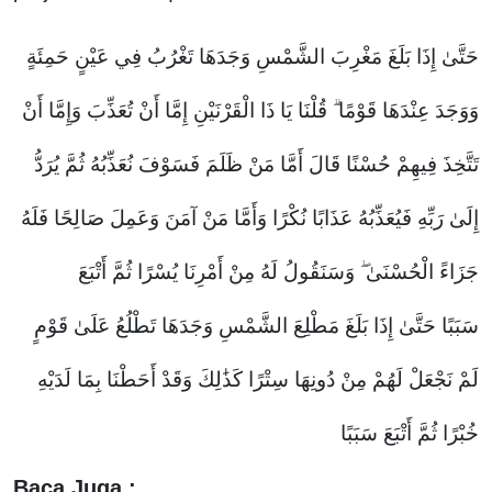
حَتَّىٰ إِذَا بَلَغَ مَغْرِبَ الشَّمْسِ وَجَدَهَا تَغْرُبُ فِي عَيْنٍ حَمِئَةٍ
وَوَجَدَ عِنْدَهَا قَوْمًا ۗ قُلْنَا يَا ذَا الْقَرْنَيْنِ إِمَّا أَنْ تُعَذِّبَ وَإِمَّا أَنْ
تَتَّخِذَ فِيهِمْ حُسْنًا
قَالَ أَمَّا مَنْ ظَلَمَ فَسَوْفَ نُعَذِّبُهُ ثُمَّ يُرَدُّ
إِلَىٰ رَبِّهِ فَيُعَذِّبُهُ عَذَابًا نُكْرًا
وَأَمَّا مَنْ آمَنَ وَعَمِلَ صَالِحًا فَلَهُ
جَزَاءً الْحُسْنَىٰ ۖ وَسَنَقُولُ لَهُ مِنْ أَمْرِنَا يُسْرًا
ثُمَّ أَتْبَعَ
سَبَبًا
حَتَّىٰ إِذَا بَلَغَ مَطْلِعَ الشَّمْسِ وَجَدَهَا تَطْلُعُ عَلَىٰ قَوْمٍ
لَمْ نَجْعَلْ لَهُمْ مِنْ دُونِهَا سِتْرًا
كَذَٰلِكَ وَقَدْ أَحَطْنَا بِمَا لَدَيْهِ
خُبْرًا
ثُمَّ أَتْبَعَ سَبَبًا
Baca Juga :