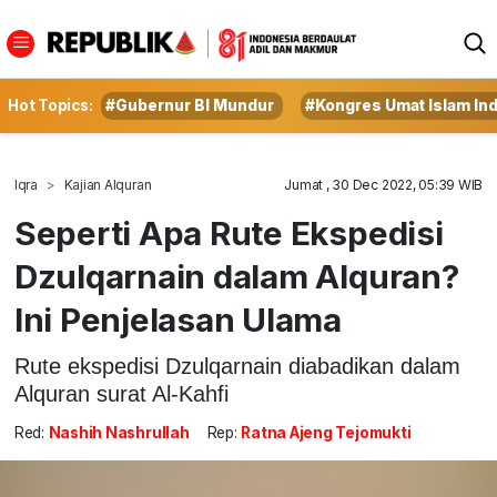
Hot Topics:
#Gubernur BI Mundur
#Kongres Umat Islam In
Iqra
Kajian Alquran
Jumat , 30 Dec 2022, 05:39 WIB
Seperti Apa Rute Ekspedisi
Dzulqarnain dalam Alquran?
Ini Penjelasan Ulama
Rute ekspedisi Dzulqarnain diabadikan dalam
Alquran surat Al-Kahfi
Red:
Nashih Nashrullah
Rep:
Ratna Ajeng Tejomukti