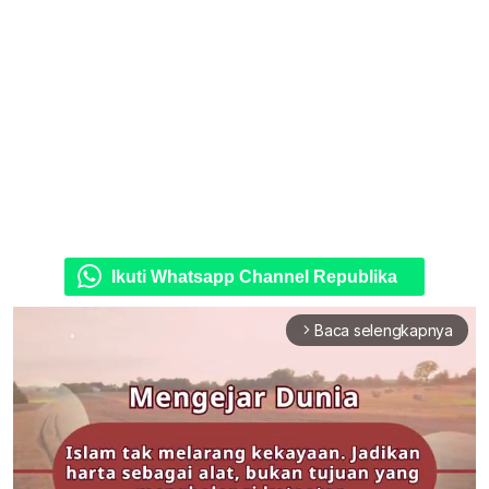
Ikuti Whatsapp Channel Republika
Baca selengkapnya
arrow_forward_ios