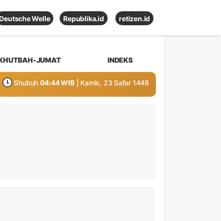
Deutsche Welle
Republika.id
retizen.id
KHUTBAH-JUMAT
INDEKS
Shubuh
04:44 WIB
| Kamis, 23 Safar 1448