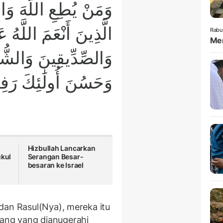
وَمَنْ يُطِعِ اللَّهَ وَا
الَّذِينَ أَنْعَمَ اللَّهُ عَ
Rabu
Mem
وَالصِّدِّيقِينَ وَالشّ ۚ
وَحَسُنَ أُولَٰئِكَ رَفِ
Hizbullah Lancarkan
ukul
Serangan Besar-
besaran ke Israel
dan Rasul(Nya), mereka itu
ang yang dianugerahi