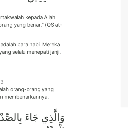
rtakwalah kepada Allah
rang yang benar." (QS at-
adalah para nabi. Mereka
ang selalu menepati janji.
 3
alah orang-orang yang
an membenarkannya.
وَالَّذِي جَاءَ بِالصِّدْق