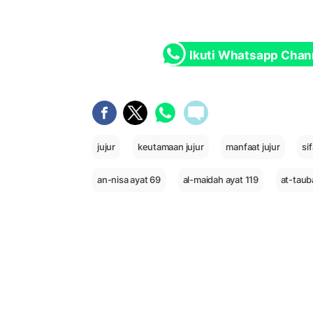
Ikuti Whatsapp Chan
jujur
keutamaan jujur
manfaat jujur
sif
an-nisa ayat 69
al-maidah ayat 119
at-taub