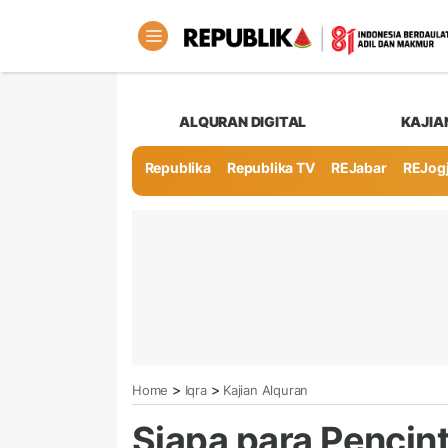
ALQURAN DIGITAL
KAJIA
Republika
Republika TV
REJabar
REJog
>
>
Home
Iqra
Kajian Alquran
Siapa para Pencin