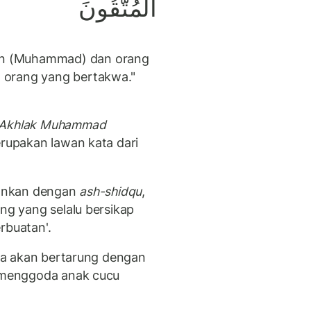
الْمُتَّقُونَ
n (Muhammad) dan orang
 orang yang bertakwa."
a Akhlak Muhammad
erupakan lawan kata dari
adankan dengan
ash-shidqu
,
ng yang selalu bersikap
erbuatan'.
 Dia akan bertarung dengan
k menggoda anak cucu