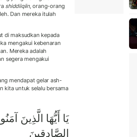
ra
shiddiiqiin
, orang-orang
leh. Dan mereka itulah
ut di maksudkan kepada
reka mengakui kebenaran
an. Mereka adalah
gan segera mengakui
ang mendapat gelar ash-
 kita untuk selalu bersama
يَا أَيُّهَا الَّذِينَ آمَنُ
الصَّادِقِينَ