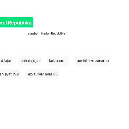
nel Republika
sumber : Harian Republika
at jujur
pahala jujur
kebenaran
pecinta kebenaran
ah ayat 199
az-zumar ayat 33