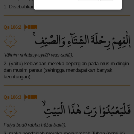
1. Disebabkan oleh kebiasaan orang-orang Quraisy,
Qs 106:2
اٖلٰفِهِمْ رِحْلَةَ الشِّتَاۤءِ وَالصَّيْفِۚ
٢
´lāfihim riḥlatasy-syitā'i waṣ-ṣaif(i).
2. (yaitu) kebiasaan mereka bepergian pada musim dingin
dan musim panas (sehingga mendapatkan banyak
keuntungan),
Qs 106:3
فَلْيَعْبُدُوْا رَبَّ هٰذَا الْبَيْتِۙ
٣
Falya‘budū rabba hāżal-bait(i).
3. maka hendaklah mereka menyembah Tuhan (pemilik)