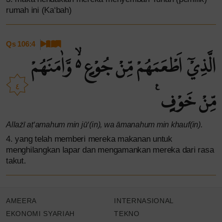
rumah ini (Ka‘bah)
Qs 106:4
الَّذِيْٓ اَطْعَمَهُمْ مِّنْ جُوْعٍ ەۙ وَّاٰمَنَهُمْ
٤
مِّنْ خَوْفٍ ࣖ
Allażī aṭ‘amahum min jū‘(in), wa āmanahum min khauf(in).
4. yang telah memberi mereka makanan untuk
menghilangkan lapar dan mengamankan mereka dari rasa
takut.
AMEERA
INTERNASIONAL
EKONOMI SYARIAH
TEKNO