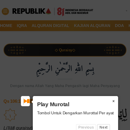
HOME
IQRA
ALQURAN DIGITAL
KAJIAN ALQURAN
DOA
◇ Quraisy◇
بِسْمِ اللهِ الرَّحْمٰنِ الرَّحِيْمِ
Dengan nama Allah Yang Maha Pengasih lagi Maha Penyayang
×
Qs 106:1
Play Murotal
لِاِيْلٰفِ قُرَيْشٍۙ
Tombol Untuk Dengarkan Murottal Per ayat
١
Previous
Next
Li'īlāfi quraisy(in).