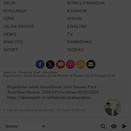
SKOR
BISNIS FINANSIAL
KHAZANAH
ESGNOW
IQRA
VISUAL
ISLAM DIGEST
ENGLISH
NEWS
TV
ANALISIS
RAMADHAN
SPORT
INDEKS
About Us
|
Pedoman Siber
|
Disclaimer
Republika.id
|
Ihram.republika.co.id
|
Retizen.id
|
Rejabar.co.id
|
Rejogja.co.id
|
Republika telah diverifikasi oleh Dewan Pers
Sertifikat Nomor 1058/DP-Verifikasi/K/XII/2022
https://dewanpers.or.id/data/perusahaanpers
© 2026 PT Republika Media Mandiri - All Rights Reserved.
Ask me!