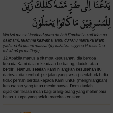
يَدْعُنَآ اِلٰى ضُرٍّ مَّسَّهٗۗ كَذٰلِكَ زُيِّنَ
لِلْمُسْرِفِيْنَ مَا كَانُوْا يَعْمَلُوْنَ
Wa iżā massal-insānaḍ-ḍurru da‘ānā lijambihī au qā‘idan au
qā'imā(n), falammā kasyafnā ‘anhu ḍurrahū marra ka'allam
yad‘unā ilā ḍurrim massah(ū), każālika zuyyina lil-musrifīna
mā kānū ya‘malūn(a).
12.Apabila manusia ditimpa kesusahan, dia berdoa
kepada Kami dalam keadaan berbaring, duduk, atau
berdiri. Namun, setelah Kami hilangkan kesusahan itu
darinya, dia kembali (ke jalan yang sesat) seolah-olah dia
tidak pernah berdoa kepada Kami untuk (menghilangkan)
kesusahan yang telah menimpanya. Demikianlah,
dijadikan terasa indah bagi orang-orang yang melampaui
batas itu apa yang selalu mereka kerjakan.