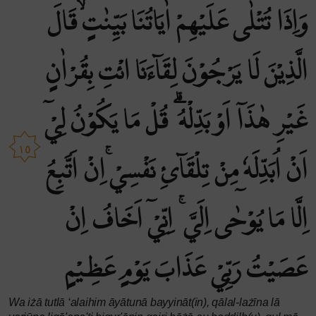
وَاِذَا تُتْلٰى عَلَيْهِمْ اٰيَاتُنَا بَيِّنٰتٍۙ قَالَ
الَّذِيْنَ لَا يَرْجُوْنَ لِقَاۤءَنَا ائْتِ بِقُرْاٰنٍ
غَيْرِ هٰذَآ اَوْ بَدِّلْهُ ۗ قُلْ مَا يَكُوْنُ لِيْٓ
١٥
اَنْ اُبَدِّلَهٗ مِنْ تِلْقَاۤئِ نَفْسِيْ ۚاِنْ اَتَّبِعُ
اِلَّا مَا يُوْحٰٓى اِلَيَّ ۚ اِنِّيْٓ اَخَافُ اِنْ
عَصَيْتُ رَبِّيْ عَذَابَ يَوْمٍ عَظِيْمٍ
Wa iżā tutlā ‘alaihim āyātunā bayyināt(in), qālal-lażīna lā