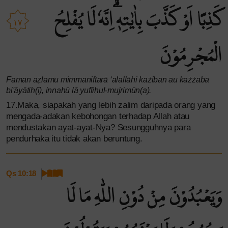
كَذِبًا اَوْ كَذَّبَ بِاٰيٰتِهٖۗ اِنَّهٗ لَا يُفْلِحُ
١٧
الْمُجْرِمُوْنَ
Faman aẓlamu mimmaniftarā ‘alallāhi każiban au każżaba
bi'āyātih(ī), innahū lā yufliḥul-mujrimūn(a).
17.Maka, siapakah yang lebih zalim daripada orang yang
mengada-adakan kebohongan terhadap Allah atau
mendustakan ayat-ayat-Nya? Sesungguhnya para
pendurhaka itu tidak akan beruntung.
Qs 10:18
وَيَعْبُدُوْنَ مِنْ دُوْنِ اللّٰهِ مَا لَا