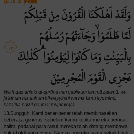
Qs 10:13
وَلَقَدْ اَهْلَكْنَا الْقُرُوْنَ مِنْ قَبْلِكُمْ
لَمَّا ظَلَمُوْاۙ وَجَاۤءَتْهُمْ رُسُلُهُمْ
١٣
بِالْبَيِّنٰتِ وَمَا كَانُوْا لِيُؤْمِنُوْا ۗ كَذٰلِكَ
نَجْزِى الْقَوْمَ الْمُجْرِمِيْنَ
Wa laqad ahlaknal-qurūna min qablikum lammā ẓalamū, wa
jā'athum rusuluhum bil-bayyināti wa mā kānū liyu'minū,
każālika najzil-qaumal-mujrimīn(a).
13.Sungguh, Kami benar-benar telah membinasakan
beberapa generasi sebelum kamu ketika mereka berbuat
zalim, padahal para rasul mereka telah datang membawa
bukti-bukti yang nyata. Namun, mereka sama sekali tidak