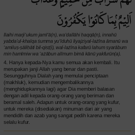
لَهُمْ شَرَابٌ مِّنْ حَمِيْمٍ وَّعَذَابٌ
اَلِيْمٌ ۢبِمَا كَانُوْا يَكْفُرُوْنَ
Ilaihi marji‘ukum jamī‘ā(n), wa‘dallāhi ḥaqqā(n), innahū
yabda'ul-khalqa ṡumma yu‘īduhū liyajziyal-lażīna āmanū wa
‘amiluṣ-ṣāliḥāti bil-qisṭ(i), wal-lażīna kafarū lahum syarābum
min ḥamīmiw wa ‘ażābun alīmum bimā kānū yakfurūn(a).
4. Hanya kepada-Nya kamu semua akan kembali. Itu
merupakan janji Allah yang benar dan pasti.
Sesungguhnya Dialah yang memulai penciptaan
(makhluk), kemudian mengembalikannya
(menghidupkannya lagi) agar Dia memberi balasan
dengan adil kepada orang-orang yang beriman dan
beramal saleh. Adapun untuk orang-orang yang kufur,
untuk mereka (disediakan) minuman dari air yang
mendidih dan azab yang sangat pedih karena mereka
selalu kufur.