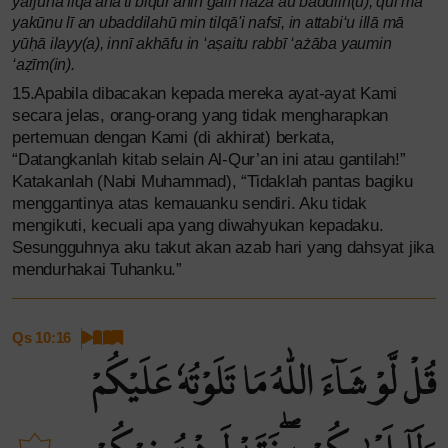
yarjūna liqā'ana'ti biqur'ānin gairi hāżā au baddilh(u), qul mā
yakūnu lī an ubaddilahū min tilqā'i nafsī, in attabi‘u illā mā
yūḥā ilayy(a), innī akhāfu in ‘aṣaitu rabbī ‘ażāba yaumin
‘aẓīm(in).
15.Apabila dibacakan kepada mereka ayat-ayat Kami
secara jelas, orang-orang yang tidak mengharapkan
pertemuan dengan Kami (di akhirat) berkata,
“Datangkanlah kitab selain Al-Qur’an ini atau gantilah!”
Katakanlah (Nabi Muhammad), “Tidaklah pantas bagiku
menggantinya atas kemauanku sendiri. Aku tidak
mengikuti, kecuali apa yang diwahyukan kepadaku.
Sesungguhnya aku takut akan azab hari yang dahsyat jika
mendurhakai Tuhanku.”
Qs 10:16
قُلْ لَّوْ شَاۤءَ اللّٰهُ مَا تَلَوْتُهٗ عَلَيْكُمْ