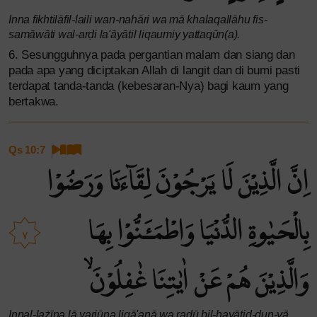
Inna fikhtilāfil-laili wan-nahāri wa mā khalaqallāhu fis-
samāwāti wal-arḍi la'āyātil liqaumiy yattaqūn(a).
6. Sesungguhnya pada pergantian malam dan siang dan
pada apa yang diciptakan Allah di langit dan di bumi pasti
terdapat tanda-tanda (kebesaran-Nya) bagi kaum yang
bertakwa.
Qs 10:7
اِنَّ الَّذِيْنَ لَا يَرْجُوْنَ لِقَاۤءَنَا وَرَضُوْا
بِالْحَيٰوةِ الدُّنْيَا وَاطْمَـَٔنُّوْا بِهَا
٧
وَالَّذِيْنَ هُمْ عَنْ اٰيٰتِنَا غٰفِلُوْنَۙ
Innal-lażīna lā yarjūna liqā'anā wa raḍū bil-ḥayātid-dun-yā