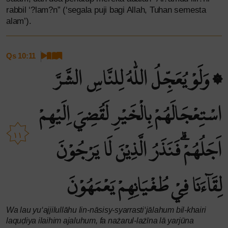
rabbil ‘?lam?n” (‘segala puji bagi Allah, Tuhan semesta
alam’).
Qs 10:11
۞ وَلَوْ يُعَجِّلُ اللّٰهُ لِلنَّاسِ الشَّرَّ
اسْتِعْجَالَهُمْ بِالْخَيْرِ لَقُضِيَ اِلَيْهِمْ
١١
اَجَلُهُمْۗ فَنَذَرُ الَّذِيْنَ لَا يَرْجُوْنَ
لِقَاۤءَنَا فِيْ طُغْيَانِهِمْ يَعْمَهُوْنَ
Wa lau yu‘ajjilullāhu lin-nāsisy-syarrasti‘jālahum bil-khairi
laquḍiya ilaihim ajaluhum, fa nażarul-lażīna lā yarjūna