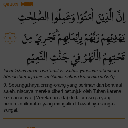
Qs 10:9
اِنَّ الَّذِيْنَ اٰمَنُوْا وَعَمِلُوا الصّٰلِحٰتِ
يَهْدِيْهِمْ رَبُّهُمْ بِاِيْمَانِهِمْۚ تَجْرِيْ مِنْ
٩
تَحْتِهِمُ الْاَنْهٰرُ فِيْ جَنّٰتِ النَّعِيْمِ
Innal-lażīna āmanū wa ‘amiluṣ-ṣāliḥāti yahdīhim rabbuhum
bi'īmānihim, tajrī min taḥtihimul-anhāru fī jannātin na‘īm(i).
9. Sesungguhnya orang-orang yang beriman dan beramal
saleh, niscaya mereka diberi petunjuk oleh Tuhan karena
keimanannya. (Mereka berada) di dalam surga yang
penuh kenikmatan yang mengalir di bawahnya sungai-
sungai.