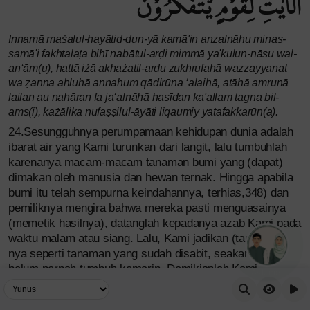
الْاٰيٰتِ لِقَوْمٍ يَّتَفَكَّرُوْنَ
Innamā maṡalul-ḥayātid-dun-yā kamā'in anzalnāhu minas-
samā'i fakhtalaṭa bihī nabātul-arḍi mimmā ya'kulun-nāsu wal-
an‘ām(u), ḥattā iżā akhażatil-arḍu zukhrufahā wazzayyanat
wa ẓanna ahluhā annahum qādirūna ‘alaihā, atāhā amrunā
lailan au nahāran fa ja‘alnāhā ḥaṣīdan ka'allam tagna bil-
ams(i), każālika nufaṣṣilul-āyāti liqaumiy yatafakkarūn(a).
24.Sesungguhnya perumpamaan kehidupan dunia adalah
ibarat air yang Kami turunkan dari langit, lalu tumbuhlah
karenanya macam-macam tanaman bumi yang (dapat)
dimakan oleh manusia dan hewan ternak. Hingga apabila
bumi itu telah sempurna keindahannya, terhias,348) dan
pemiliknya mengira bahwa mereka pasti menguasainya
(memetik hasilnya), datanglah kepadanya azab Kami pada
waktu malam atau siang. Lalu, Kami jadikan (tanaman)-
nya seperti tanaman yang sudah disabit, seakan-akan
belum pernah tumbuh kemarin. Demikianlah Kami
Ask me!
menjelaskan secara terperinci ayat-ayat itu kepada kaum
yang berpikir.