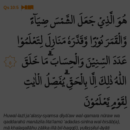
Qs 10:5
هُوَ الَّذِيْ جَعَلَ الشَّمْسَ ضِيَاۤءً
وَّالْقَمَرَ نُوْرًا وَّقَدَّرَهٗ مَنَازِلَ لِتَعْلَمُوْا
عَدَدَ السِّنِيْنَ وَالْحِسَابَۗ مَا خَلَقَ
٥
اللّٰهُ ذٰلِكَ اِلَّا بِالْحَقِّۗ يُفَصِّلُ الْاٰيٰتِ
لِقَوْمٍ يَّعْلَمُوْنَ
Huwal-lażī ja‘alasy-syamsa ḍiyā'aw wal-qamara nūraw wa
qaddarahū manāzila lita‘lamū ‘adadas-sinīna wal-ḥisāb(a),
mā khalaqallāhu zālika illā bil-ḥaqq(i), yufaṣṣilul-āyāti