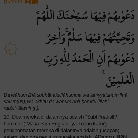
Qs 10:10
دَعْوٰىهُمْ فِيْهَا سُبْحٰنَكَ اللّٰهُمَّ
وَتَحِيَّتُهُمْ فِيْهَا سَلٰمٌۚ وَاٰخِرُ
١٠
دَعْوٰىهُمْ اَنِ الْحَمْدُ لِلّٰهِ رَبِّ
الْعٰلَمِيْنَ ࣖ
Da‘wāhum fīhā subḥānakallāhumma wa taḥiyyatuhum fīhā
salām(un), wa ākhiru da‘wāhum anil-ḥamdu lillāhi
rabbil-‘ālamīn(a).
10. Doa mereka di dalamnya adalah “Subh?nakall?
humma” (‘Maha Suci Engkau, ya Tuhan kami’)
penghormatan mereka di dalamnya adalah (ucapan)
salam, dan doa penutup mereka adalah “Al?amdu lill?hi