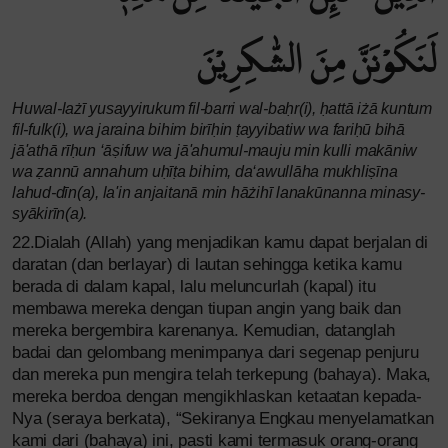
لَنَكُوْنَنَّ مِنَ الشّٰكِرِيْنَ
Huwal-lażī yusayyirukum fil-barri wal-baḥr(i), ḥattā iżā kuntum
fil-fulk(i), wa jaraina bihim birīḥin ṭayyibatiw wa fariḥū bihā
jā'athā rīḥun ‘āṣifuw wa jā'ahumul-mauju min kulli makāniw
wa ẓannū annahum uḥīṭa bihim, da‘awullāha mukhliṣīna
lahud-dīn(a), la'in anjaitanā min hāżihī lanakūnanna minasy-
syākirīn(a).
22.Dialah (Allah) yang menjadikan kamu dapat berjalan di
daratan (dan berlayar) di lautan sehingga ketika kamu
berada di dalam kapal, lalu meluncurlah (kapal) itu
membawa mereka dengan tiupan angin yang baik dan
mereka bergembira karenanya. Kemudian, datanglah
badai dan gelombang menimpanya dari segenap penjuru
dan mereka pun mengira telah terkepung (bahaya). Maka,
mereka berdoa dengan mengikhlaskan ketaatan kepada-
Nya (seraya berkata), “Sekiranya Engkau menyelamatkan
kami dari (bahaya) ini, pasti kami termasuk orang-orang