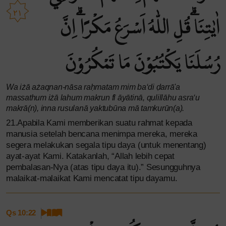
٢١
اٰيٰتِنَاۗ قُلِ اللّٰهُ اَسْرَعُ مَكْرًاۗ اِنَّ
رُسُلَنَا يَكْتُبُوْنَ مَا تَمْكُرُوْنَ
Wa iżā ażaqnan-nāsa raḥmatam mim ba‘di ḍarrā'a
massathum iżā lahum makrun fī āyātinā, qulillāhu asra‘u
makrā(n), inna rusulanā yaktubūna mā tamkurūn(a).
21.Apabila Kami memberikan suatu rahmat kepada
manusia setelah bencana menimpa mereka, mereka
segera melakukan segala tipu daya (untuk menentang)
ayat-ayat Kami. Katakanlah, “Allah lebih cepat
pembalasan-Nya (atas tipu daya itu).” Sesungguhnya
malaikat-malaikat Kami mencatat tipu dayamu.
Qs 10:22