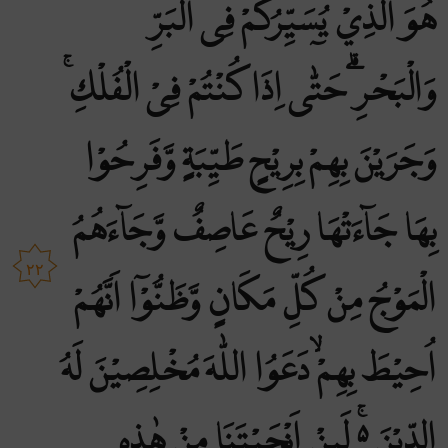
هُوَ الَّذِيْ يُسَيِّرُكُمْ فِى الْبَرِّ
وَالْبَحْرِۗ حَتّٰٓى اِذَا كُنْتُمْ فِىْ الْفُلْكِۚ
وَجَرَيْنَ بِهِمْ بِرِيْحٍ طَيِّبَةٍ وَّفَرِحُوْا
بِهَا جَاۤءَتْهَا رِيْحٌ عَاصِفٌ وَّجَاۤءَهُمُ
٢٢
الْمَوْجُ مِنْ كُلِّ مَكَانٍ وَّظَنُّوْٓا اَنَّهُمْ
اُحِيْطَ بِهِمْۙ دَعَوُا اللّٰهَ مُخْلِصِيْنَ لَهُ
الدِّيْنَ ەۚ لَىِٕنْ اَنْجَيْتَنَا مِنْ هٰذِهٖ