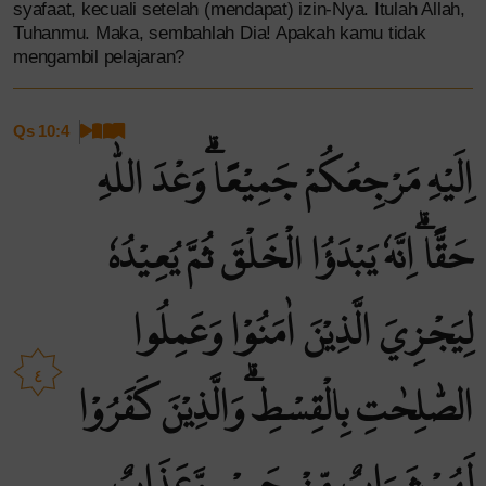
syafaat, kecuali setelah (mendapat) izin-Nya. Itulah Allah,
Tuhanmu. Maka, sembahlah Dia! Apakah kamu tidak
mengambil pelajaran?
Qs 10:4
اِلَيْهِ مَرْجِعُكُمْ جَمِيْعًاۗ وَعْدَ اللّٰهِ
حَقًّاۗ اِنَّهٗ يَبْدَؤُا الْخَلْقَ ثُمَّ يُعِيْدُهٗ
لِيَجْزِيَ الَّذِيْنَ اٰمَنُوْا وَعَمِلُوا
٤
الصّٰلِحٰتِ بِالْقِسْطِۗ وَالَّذِيْنَ كَفَرُوْا