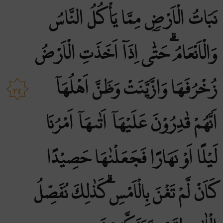
نَبَاتُ الْاَرْضِ مِمَّا يَأْكُلُ النَّاسُ
وَالْاَنْعَامُ ۗحَتّٰٓى اِذَآ اَخَذَتِ الْاَرْضُ
زُخْرُفَهَا وَازَّيَّنَتْ وَظَنَّ اَهْلُهَآ
٢٤
اَنَّهُمْ قٰدِرُوْنَ عَلَيْهَآ اَتٰىهَآ اَمْرُنَا
لَيْلًا اَوْ نَهَارًا فَجَعَلْنٰهَا حَصِيْدًا
كَاَنْ لَّمْ تَغْنَ بِالْاَمْسِۗ كَذٰلِكَ نُفَصِّلُ