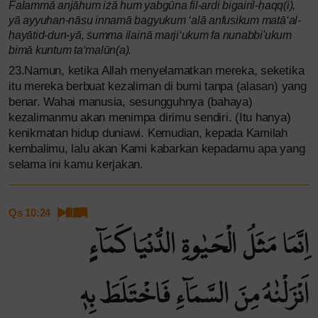
Falammā anjāhum iżā hum yabgūna fil-arḍi bigairil-ḥaqq(i),
yā ayyuhan-nāsu innamā bagyukum ‘alā anfusikum matā‘al-
ḥayātid-dun-yā, ṡumma ilainā marji‘ukum fa nunabbi'ukum
bimā kuntum ta‘malūn(a).
23.Namun, ketika Allah menyelamatkan mereka, seketika
itu mereka berbuat kezaliman di bumi tanpa (alasan) yang
benar. Wahai manusia, sesungguhnya (bahaya)
kezalimanmu akan menimpa dirimu sendiri. (Itu hanya)
kenikmatan hidup duniawi. Kemudian, kepada Kamilah
kembalimu, lalu akan Kami kabarkan kepadamu apa yang
selama ini kamu kerjakan.
Qs 10:24
اِنَّمَا مَثَلُ الْحَيٰوةِ الدُّنْيَا كَمَاۤءٍ
اَنْزَلْنٰهُ مِنَ السَّمَاۤءِ فَاخْتَلَطَ بِهٖ