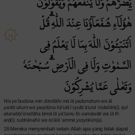
يَضُرُّهُمْ وَلَا يَنْفَعُهُمْ وَيَقُوْلُوْنَ
هٰٓؤُلَاۤءِ شُفَعَاۤؤُنَا عِنْدَ اللّٰهِ ۗقُلْ
١٨
اَتُنَبِّـُٔوْنَ اللّٰهَ بِمَا لَا يَعْلَمُ فِى
السَّمٰوٰتِ وَلَا فِى الْاَرْضِۗ سُبْحٰنَهٗ
وَتَعٰلٰى عَمَّا يُشْرِكُوْنَ
Wa ya‘budūna min dūnillāhi mā lā yaḍurruhum wa lā
yanfa‘uhum wa yaqūlūna hā'ulā'i syufa‘ā'unā ‘indallāh(i), qul
atunabbi'ūnallāha bimā lā ya‘lamu fis-samāwāti wa lā fil-
arḍ(i), subḥānahū wa ta‘ālā ‘ammā yusyrikūn(a).
18.Mereka menyembah selain Allah apa yang tidak dapat