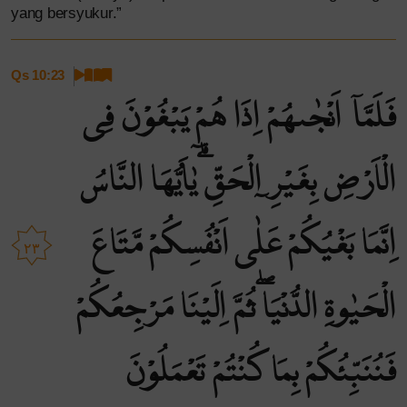
yang bersyukur.”
Qs 10:23
فَلَمَّآ اَنْجٰىهُمْ اِذَا هُمْ يَبْغُوْنَ فِى
الْاَرْضِ بِغَيْرِ الْحَقِّ ۗيٰٓاَيُّهَا النَّاسُ
اِنَّمَا بَغْيُكُمْ عَلٰٓى اَنْفُسِكُمْ مَّتَاعَ
٢٣
الْحَيٰوةِ الدُّنْيَاۖ ثُمَّ اِلَيْنَا مَرْجِعُكُمْ
فَنُنَبِّئُكُمْ بِمَا كُنْتُمْ تَعْمَلُوْنَ