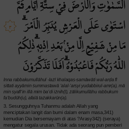
السَّمٰوٰتِ وَالْاَرْضَ فِيْ سِتَّةِ اَيَّامٍ ثُمَّ
اسْتَوٰى عَلَى الْعَرْشِ يُدَبِّرُ الْاَمْرَۗ
٣
مَا مِنْ شَفِيْعٍ اِلَّا مِنْۢ بَعْدِ اِذْنِهٖۗ ذٰلِكُمُ
اللّٰهُ رَبُّكُمْ فَاعْبُدُوْهُۗ اَفَلَا تَذَكَّرُوْنَ
Inna rabbakumullāhul -lażī khalaqas-samāwāti wal-arḍa fī
sittati ayyāmin ṡummastawā ‘alal-‘arsyi yudabbirul-amr(a), mā
min syafī‘in illā mim ba‘di iżnih(ī), żālikumullāhu rabbukum
fa‘budūh(u), afalā tażakkarūn(a).
3. Sesungguhnya Tuhanmu adalah Allah yang
menciptakan langit dan bumi dalam enam masa,341)
kemudian Dia bersemayam di atas ?Arasy342) (seraya)
mengatur segala urusan. Tidak ada seorang pun pemberi