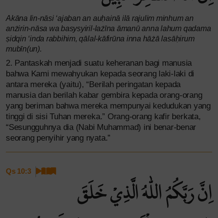
Akāna lin-nāsi ‘ajaban an auḥainā ilā rajulim minhum an
anżirin-nāsa wa basysyiril-lażīna āmanū anna lahum qadama
ṣidqin ‘inda rabbihim, qālal-kāfirūna inna hāżā lasāḥirum
mubīn(un).
2. Pantaskah menjadi suatu keheranan bagi manusia
bahwa Kami mewahyukan kepada seorang laki-laki di
antara mereka (yaitu), “Berilah peringatan kepada
manusia dan berilah kabar gembira kepada orang-orang
yang beriman bahwa mereka mempunyai kedudukan yang
tinggi di sisi Tuhan mereka.” Orang-orang kafir berkata,
“Sesungguhnya dia (Nabi Muhammad) ini benar-benar
seorang penyihir yang nyata.”
Qs 10:3
اِنَّ رَبَّكُمُ اللّٰهُ الَّذِيْ خَلَقَ