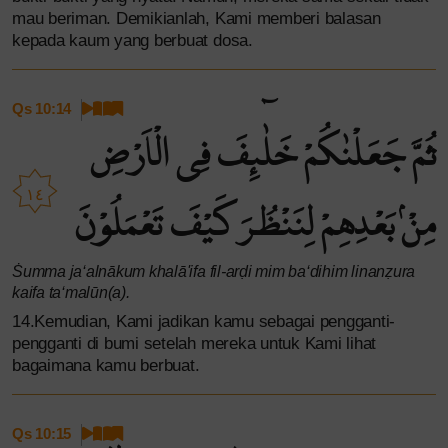
mau beriman. Demikianlah, Kami memberi balasan
kepada kaum yang berbuat dosa.
Qs 10:14
ثُمَّ جَعَلْنٰكُمْ خَلٰۤىِٕفَ فِى الْاَرْضِ
١٤
مِنْۢ بَعْدِهِمْ لِنَنْظُرَ كَيْفَ تَعْمَلُوْنَ
Ṡumma ja‘alnākum khalā'ifa fil-arḍi mim ba‘dihim linanẓura
kaifa ta‘malūn(a).
14.Kemudian, Kami jadikan kamu sebagai pengganti-
pengganti di bumi setelah mereka untuk Kami lihat
bagaimana kamu berbuat.
Qs 10:15