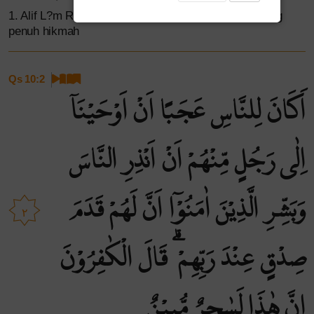
1. Alif L?m R?. Itulah ayat-ayat Kitab (Al-Qur’an) yang
penuh hikmah
Qs 10:2
اَكَانَ لِلنَّاسِ عَجَبًا اَنْ اَوْحَيْنَآ
اِلٰى رَجُلٍ مِّنْهُمْ اَنْ اَنْذِرِ النَّاسَ
وَبَشِّرِ الَّذِيْنَ اٰمَنُوْٓا اَنَّ لَهُمْ قَدَمَ
٢
صِدْقٍ عِنْدَ رَبِّهِمْ ۗ قَالَ الْكٰفِرُوْنَ
اِنَّ هٰذَا لَسٰحِرٌ مُّبِيْنٌ