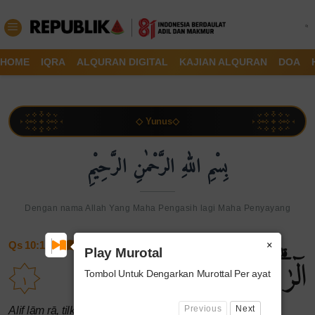
HOME
IQRA
ALQURAN DIGITAL
KAJIAN ALQURAN
DOA
◇ Yunus◇
بِسْمِ اللهِ الرَّحْمٰنِ الرَّحِيْمِ
Dengan nama Allah Yang Maha Pengasih lagi Maha Penyayang
×
Qs 10:1
Play Murotal
الۤرٰ ۗتِلْكَ اٰيٰتُ الْكِتٰبِ الْحَكِيْمِ
Tombol Untuk Dengarkan Murottal Per ayat
١
Previous
Next
Alif lām rā, tilka āyātul-kitābil-ḥakīm(i).